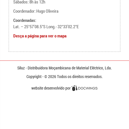
Sábados: 8h às 12h
Coordenador: Hugo Oliveira
Coordenadas:
Lat. – 25°57’08.5″S Long.- 32°33’02.2″E
Desça a página para ver o mapa
Siluz - Distribuidora
Moçambicana
de Material Eléctrico,
Lda.
Copyright - © 2026
Todos os direitos reservados.
website desenvolvido por
Docwings Lda. [ www.docwings.pt |
www.docwings.com ]